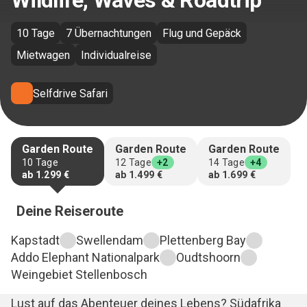
Wildlife, Waves & Roadtrip
10 Tage
7 Übernachtungen
Flug und Gepäck
Mietwagen
Individualreise
Selfdrive Safari
Garden Route
Garden Route
Garden Route
10
Tage
12
Tage
+2
14
Tage
+4
ab
1.299 €
ab
1.499 €
ab
1.699 €
Deine Reiseroute
Kapstadt
Swellendam
Plettenberg Bay
Addo Elephant Nationalpark
Oudtshoorn
Weingebiet Stellenbosch
Lust auf das Abenteuer deines Lebens? Südafrika