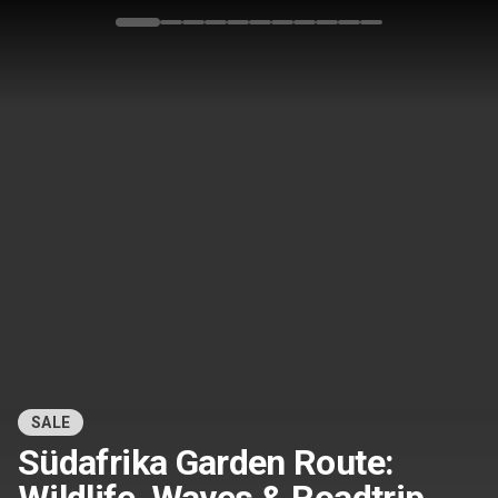
Bild 1 von 11
SALE
Südafrika Garden Route: