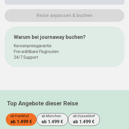
Reise anpassen & buchen
Warum bei journaway buchen?
Kerosinpreisgarantie
Frei wählbare Flugrouten
24/7 Support
Top Angebote dieser Reise
ab
Frankfurt
ab
München
ab
Düsseldorf
ab
1.499 €
ab
1.499 €
ab
1.499 €