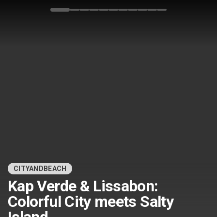
Bild 1 von 11
CITYANDBEACH
Kap Verde & Lissabon:
Colorful City meets Salty