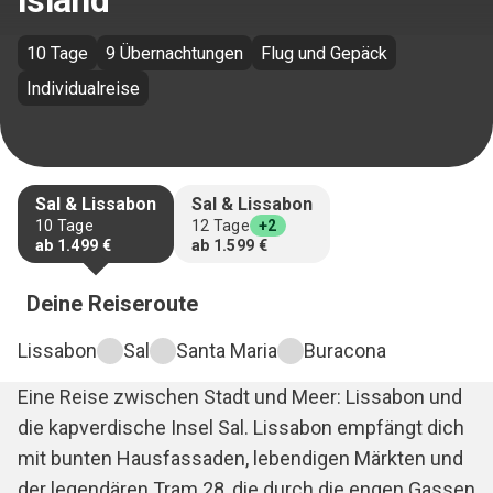
Island
10 Tage
9 Übernachtungen
Flug und Gepäck
Individualreise
Sal & Lissabon
Sal & Lissabon
10
Tage
12
Tage
+2
ab
1.499 €
ab
1.599 €
Deine Reiseroute
Lissabon
Sal
Santa Maria
Buracona
Eine Reise zwischen Stadt und Meer: Lissabon und
die kapverdische Insel Sal. Lissabon empfängt dich
mit bunten Hausfassaden, lebendigen Märkten und
der legendären Tram 28, die durch die engen Gassen